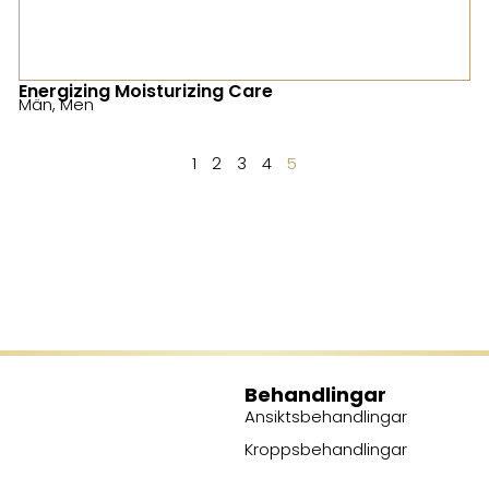
Energizing Moisturizing Care
Män
,
Men
1
2
3
4
5
Behandlingar
Ansiktsbehandlingar
Kroppsbehandlingar