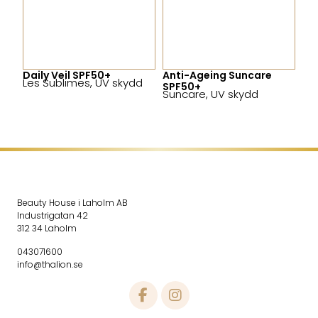
Daily Veil SPF50+
Anti-Ageing Suncare
Les Sublimes
,
UV skydd
SPF50+
Suncare
,
UV skydd
Beauty House i Laholm AB
Industrigatan 42
312 34 Laholm
043071600
info@thalion.se