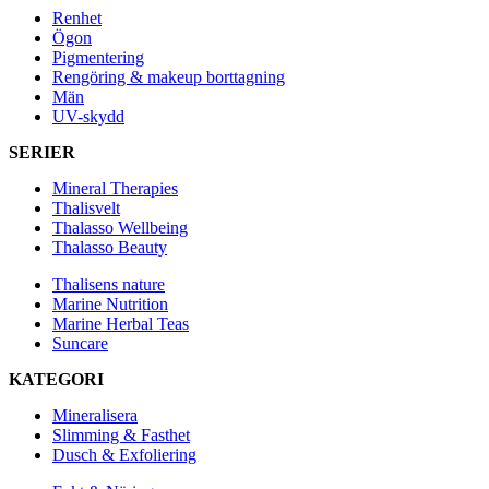
Renhet
Ögon
Pigmentering
Rengöring & makeup borttagning
Män
UV-skydd
SERIER
Mineral Therapies
Thalisvelt
Thalasso Wellbeing
Thalasso Beauty
Thalisens nature
Marine Nutrition
Marine Herbal Teas
Suncare
KATEGORI
Mineralisera
Slimming & Fasthet
Dusch & Exfoliering