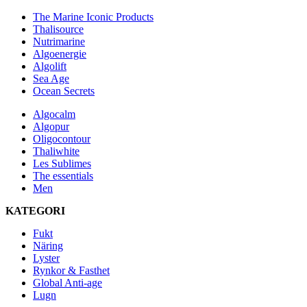
The Marine Iconic Products
Thalisource
Nutrimarine
Algoenergie
Algolift
Sea Age
Ocean Secrets
Algocalm
Algopur
Oligocontour
Thaliwhite
Les Sublimes
The essentials
Men
KATEGORI
Fukt
Näring
Lyster
Rynkor & Fasthet
Global Anti-age
Lugn