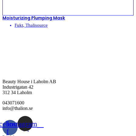
Moisturizing Plumping Mask
Fukt
,
Thalisource
Beauty House i Laholm AB
Industrigatan 42
312 34 Laholm
043071600
info@thalion.se
cebook-
Instagram
f