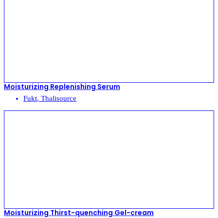
Moisturizing Replenishing Serum
Fukt
,
Thalisource
Moisturizing Thirst-quenching Gel-cream