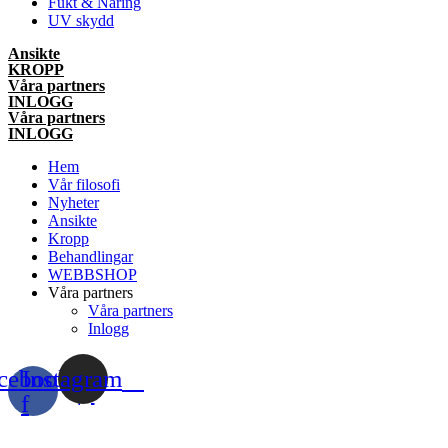
Fukt & Näring
UV skydd
Ansikte
KROPP
Våra partners
INLOGG
Våra partners
INLOGG
Hem
Vår filosofi
Nyheter
Ansikte
Kropp
Behandlingar
WEBBSHOP
Våra partners
Våra partners
Inlogg
cebook-
Instagram
f