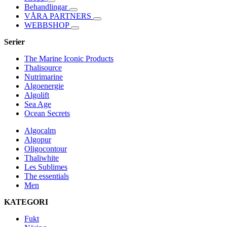
Behandlingar
VÅRA PARTNERS
WEBBSHOP
Serier
The Marine Iconic Products
Thalisource
Nutrimarine
Algoenergie
Algolift
Sea Age
Ocean Secrets
Algocalm
Algopur
Oligocontour
Thaliwhite
Les Sublimes
The essentials
Men
KATEGORI
Fukt