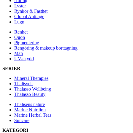
Näring
Lyster
Rynkor & Fasthet
Global Anti-age
Lugn
Renhet
Ögon
Pigmentering
Rengöring & makeup borttagning
Män
UV-skydd
SERIER
Mineral Therapies
Thalisvelt
Thalasso Wellbeing
Thalasso Beauty
Thalisens nature
Marine Nutrition
Marine Herbal Teas
Suncare
KATEGORI