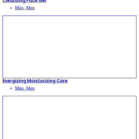
Cleansing Face Gel
Män
,
Men
Energizing Moisturizing Care
Män
,
Men