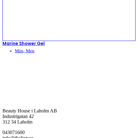
Marine Shower Gel
Män
,
Men
Beauty House i Laholm AB
Industrigatan 42
312 34 Laholm
043071600
info@thalion.se