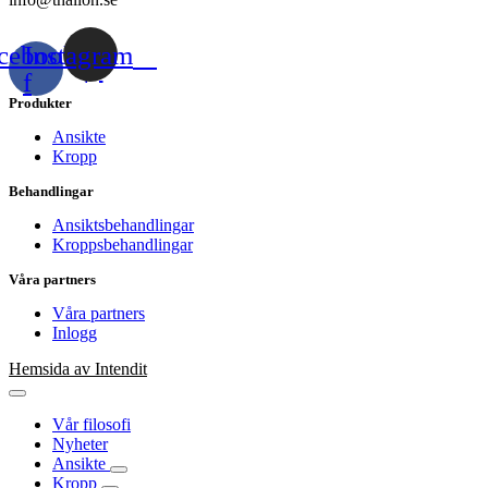
cebook-
Instagram
f
Produkter
Ansikte
Kropp
Behandlingar
Ansiktsbehandlingar
Kroppsbehandlingar
Våra partners
Våra partners
Inlogg
Hemsida av Intendit
Vår filosofi
Nyheter
Ansikte
Kropp