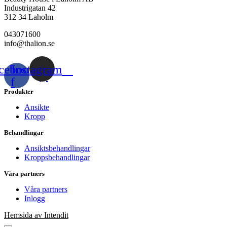
Industrigatan 42
312 34 Laholm
043071600
info@thalion.se
cebook-
Instagram
f
Produkter
Ansikte
Kropp
Behandlingar
Ansiktsbehandlingar
Kroppsbehandlingar
Våra partners
Våra partners
Inlogg
Hemsida av Intendit