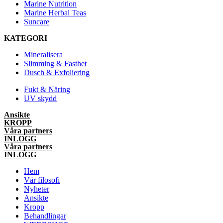
Marine Nutrition
Marine Herbal Teas
Suncare
KATEGORI
Mineralisera
Slimming & Fasthet
Dusch & Exfoliering
Fukt & Näring
UV skydd
Ansikte
KROPP
Våra partners
INLOGG
Våra partners
INLOGG
Hem
Vår filosofi
Nyheter
Ansikte
Kropp
Behandlingar