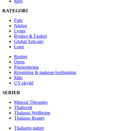
Men
KATEGORI
Fukt
Näring
Lyster
Rynkor & Fasthet
Global Anti-age
Lugn
Renhet
Ögon
Pigmentering
Rengöring & makeup borttagning
Män
UV-skydd
SERIER
Mineral Therapies
Thalisvelt
Thalasso Wellbeing
Thalasso Beauty
Thalisens nature