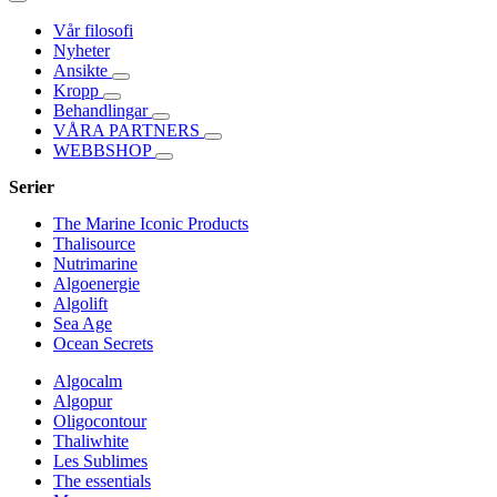
Vår filosofi
Nyheter
Ansikte
Kropp
Behandlingar
VÅRA PARTNERS
WEBBSHOP
Serier
The Marine Iconic Products
Thalisource
Nutrimarine
Algoenergie
Algolift
Sea Age
Ocean Secrets
Algocalm
Algopur
Oligocontour
Thaliwhite
Les Sublimes
The essentials