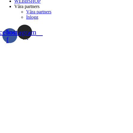
WEBBSHOP
Våra partners
Våra partners
Inlogg
cebook-
Instagram
f