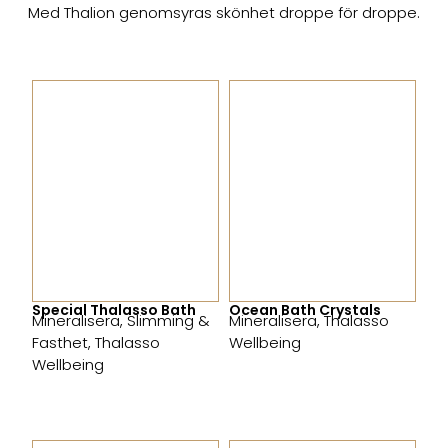
Med Thalion genomsyras skönhet droppe för droppe.
Special Thalasso Bath
Ocean Bath Crystals
Mineralisera
,
Slimming &
Mineralisera
,
Thalasso
Fasthet
,
Thalasso
Wellbeing
Wellbeing