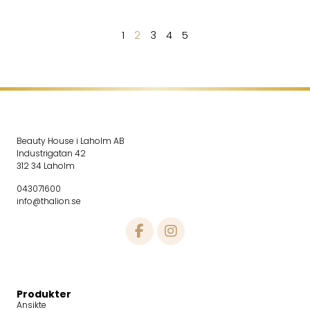
1
2
3
4
5
Beauty House i Laholm AB
Industrigatan 42
312 34 Laholm
043071600
info@thalion.se
Produkter
Ansikte