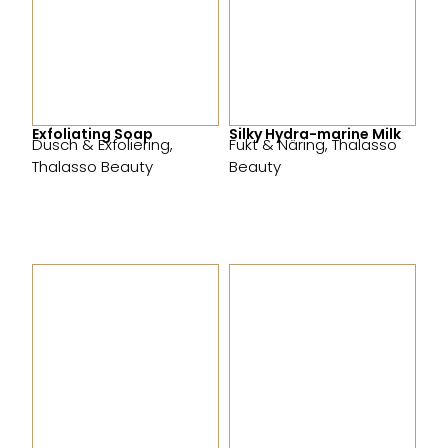
Exfoliating Soap
Silky Hydra-marine Milk
Dusch & Exfoliering
,
Fukt & Näring
,
Thalasso
Thalasso Beauty
Beauty