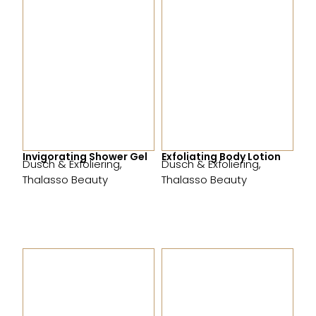
Invigorating Shower Gel
Exfoliating Body Lotion
Dusch & Exfoliering
,
Dusch & Exfoliering
,
Thalasso Beauty
Thalasso Beauty